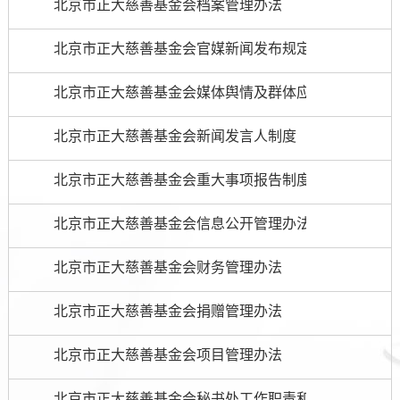
北京市正大慈善基金会档案管理办法
北京市正大慈善基金会官媒新闻发布规定
北京市正大慈善基金会媒体舆情及群体应急事件处理管
北京市正大慈善基金会新闻发言人制度
北京市正大慈善基金会重大事项报告制度
北京市正大慈善基金会信息公开管理办法
北京市正大慈善基金会财务管理办法
北京市正大慈善基金会捐赠管理办法
北京市正大慈善基金会项目管理办法
北京市正大慈善基金会秘书处工作职责和工作模式